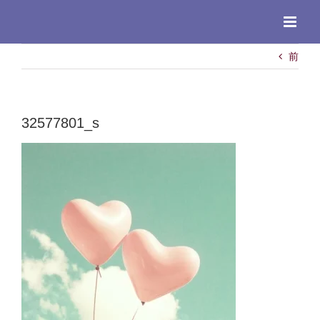
Skip
to
content
前
32577801_s