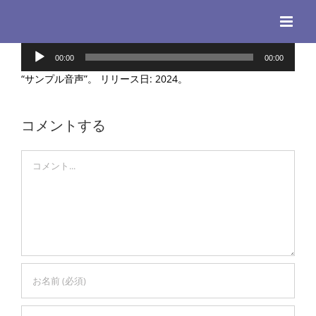
Skip
to
content
音
00:00
00:00
声
“サンプル音声”。 リリース日: 2024。
プ
レ
ー
コメントする
ヤ
ー
Comment