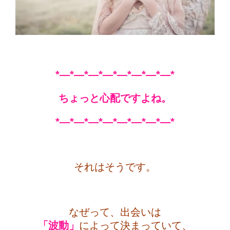
*—*—*—*—*—*—*—*—*
ちょっと心配ですよね。
*—*—*—*—*—*—*—*—*
・
それはそうです。
・
なぜって、出会いは
「波動」
によって決まっていて、