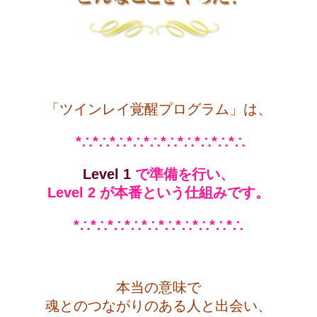
・
「ツインレイ覚醒プログラム」は、
*∴*∴*∴*∴*∴*∴*∴*∴*∴*∴
Level 1
で準備を行い、
Level 2 が
本番という仕組みです。
*∴*∴*∴*∴*∴*∴*∴*∴*∴*∴
・
本当の意味で
魂とのつながりのある人と出会い、