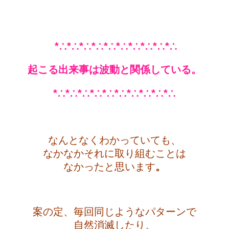
*∴*∴*∴*∴*∴*∴*∴*∴*∴*∴
起こる出来事は波動と関係している。
*∴*∴*∴*∴*∴*∴*∴*∴*∴*∴
・
なんとなくわかっていても、
なかなかそれに取り組むことは
なかったと思います
。
・
案の定、毎回同じようなパターンで
自然消滅したり、