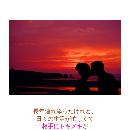
・
長年連れ添ったけれど、
日々の生活が忙しくて
相手にトキメキ
が