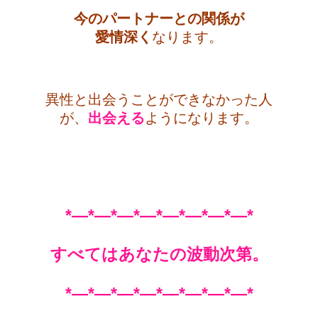
今のパートナーとの関係が
愛情深く
なります。
・
異性と出会うことができなかった人
が、
出会える
ようになります。
・
・
*—*—*—*—*—*—*—*—*
すべてはあなたの波動次第。
*—*—*—*—*—*—*—*—*